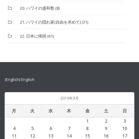
20. ハワイの盛和塾
(8)
21. ハワイの隠れ家(自由を求めて)
(31)
22. 日本に帰国
(61)
(English) English
2019年3月
月
火
水
木
金
土
日
1
2
3
4
5
6
7
8
9
10
11
12
13
14
15
16
17