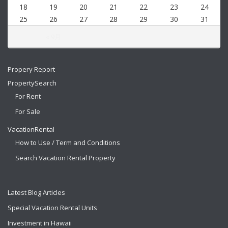
18
19
20
21
22
23
24
25
26
27
28
29
30
31
« 9月
Propery Report
PropertySearch
For Rent
For Sale
VacationRental
How to Use / Term and Conditions
Search Vacation Rental Property
Latest Blog Articles
Special Vacation Rental Units
Investment in Hawaii