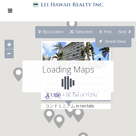
My Location
Fullscreen
Prev
Next
Street View
Loading Maps
【ドッグラン付き!!シーサイ
ドスイーツ8階1ベッドルーム
駐車場1台付き】ワイキキの中
$ 1,950
+ GE Tax (4.712%)
心、ペ...
コンドミニアム in rentals