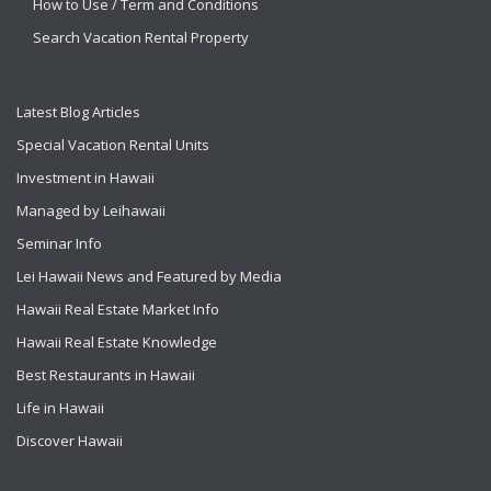
How to Use / Term and Conditions
Search Vacation Rental Property
Latest Blog Articles
Special Vacation Rental Units
Investment in Hawaii
Managed by Leihawaii
Seminar Info
Lei Hawaii News and Featured by Media
Hawaii Real Estate Market Info
Hawaii Real Estate Knowledge
Best Restaurants in Hawaii
Life in Hawaii
Discover Hawaii