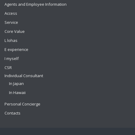
Agents and Employee Information
Access
Service
Core Value
L lohas
E experience
I myself
CSR
Individual Consultant
In Japan
In Hawaii
Personal Concierge
Contacts