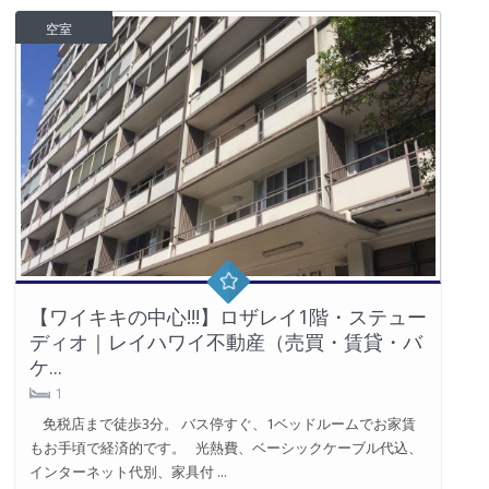
空室
【ワイキキの中心!!!】ロザレイ1階・ステュー
ディオ｜レイハワイ不動産（売買・賃貸・バ
ケ...
1
免税店まで徒歩3分。 バス停すぐ、1ベッドルームでお家賃
もお手頃で経済的です。 光熱費、ベーシックケーブル代込、
インターネット代別、家具付 ...