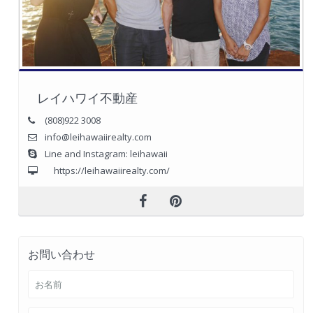
レイハワイ不動産
(808)922 3008
info@leihawaiirealty.com
Line and Instagram: leihawaii
https://leihawaiirealty.com/
お問い合わせ