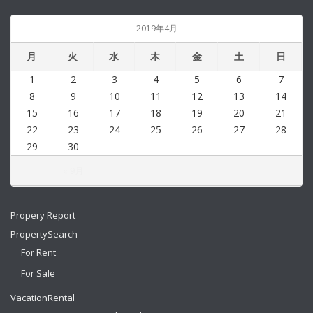
2019年4月
月
火
水
木
金
土
日
1
2
3
4
5
6
7
8
9
10
11
12
13
14
15
16
17
18
19
20
21
22
23
24
25
26
27
28
29
30
« 9月
Propery Report
PropertySearch
For Rent
For Sale
VacationRental