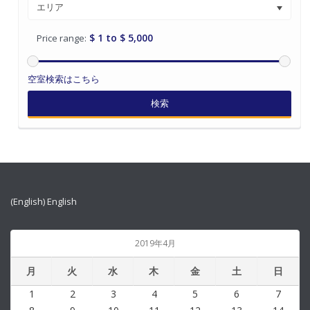
エリア
$ 1 to $ 5,000
Price range:
空室検索はこちら
検索
(English) English
2019年4月
月
火
水
木
金
土
日
1
2
3
4
5
6
7