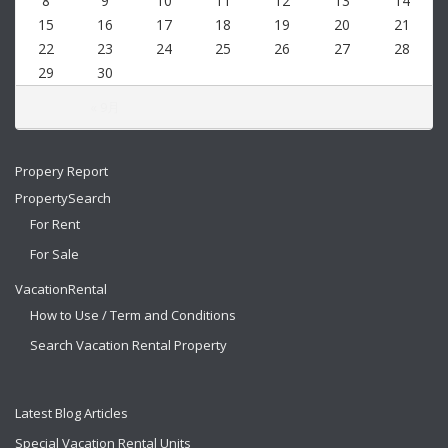
8
9
10
11
12
13
14
15
16
17
18
19
20
21
22
23
24
25
26
27
28
29
30
« 9月
Propery Report
PropertySearch
For Rent
For Sale
VacationRental
How to Use / Term and Conditions
Search Vacation Rental Property
Latest Blog Articles
Special Vacation Rental Units