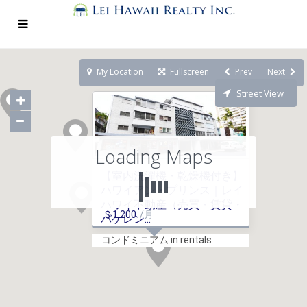
My Location
Fullscreen
Prev
Next
Street View
Loading Maps
【室内洗濯機・乾燥機付き】
ハワイアン・プリンス｜レイ
ハワイ不動産（売買・賃貸・
$ 1,200
/月
バケレン...
コンドミニアム in rentals