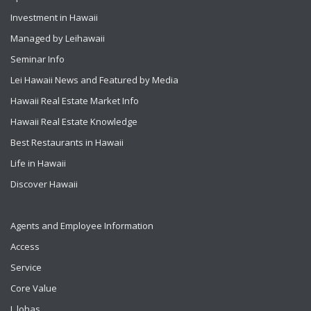
Investment in Hawaii
Managed by Leihawaii
Seminar Info
Lei Hawaii News and Featured by Media
Hawaii Real Estate Market Info
Hawaii Real Estate Knowledge
Best Restaurants in Hawaii
Life in Hawaii
Discover Hawaii
Agents and Employee Information
Access
Service
Core Value
L lohas