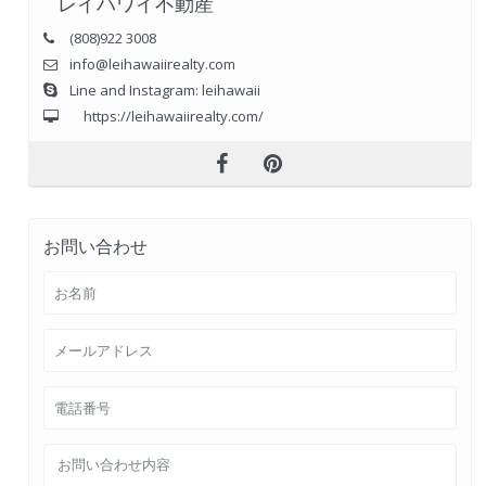
レイハワイ不動産
(808)922 3008
info@leihawaiirealty.com
Line and Instagram: leihawaii
https://leihawaiirealty.com/
お問い合わせ