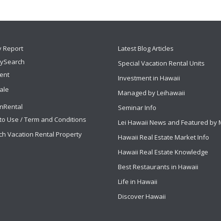
y Report
Latest Blog Articles
tySearch
Special Vacation Rental Units
Rent
Investment in Hawaii
ale
Managed by Leihawaii
nRental
Seminar Info
to Use / Term and Conditions
Lei Hawaii News and Featured by
ch Vacation Rental Property
Hawaii Real Estate Market Info
Hawaii Real Estate Knowledge
Best Restaurants in Hawaii
Life in Hawaii
Discover Hawaii