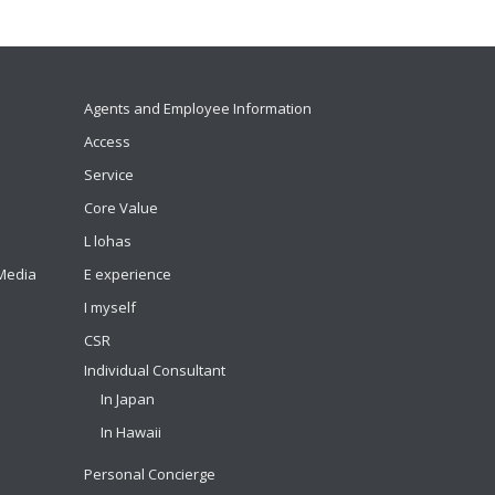
Agents and Employee Information
Access
Service
Core Value
L lohas
 Media
E experience
I myself
CSR
Individual Consultant
In Japan
In Hawaii
Personal Concierge