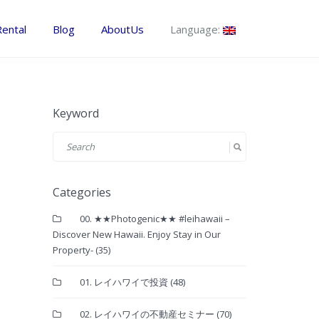
Rental
Blog
AboutUs
Language:
Keyword
Categories
00. ★★Photogenic★★ #leihawaii –
Discover New Hawaii. Enjoy Stay in Our
Property-
(35)
01. レイハワイで投資
(48)
02. レイハワイの不動産セミナー
(70)