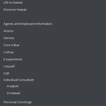
Life in Hawaii
Discover Hawaii
Agents and Employee Information
Access
Service
Core Value
L lohas
E experience
I myself
CSR
Individual Consultant
In Japan
In Hawaii
Personal Concierge