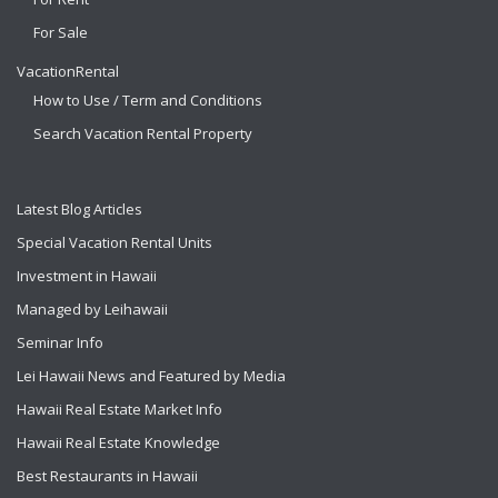
For Sale
VacationRental
How to Use / Term and Conditions
Search Vacation Rental Property
Latest Blog Articles
Special Vacation Rental Units
Investment in Hawaii
Managed by Leihawaii
Seminar Info
Lei Hawaii News and Featured by Media
Hawaii Real Estate Market Info
Hawaii Real Estate Knowledge
Best Restaurants in Hawaii