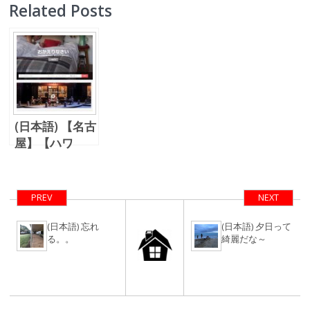
Related Posts
(日本語) 【名古
屋】【ハワ
イ】 エアビー
アンドビー、投
資セミナー
PREV
NEXT
(日本語) 忘れ
(日本語) 夕日って
る。。
綺麗だな～