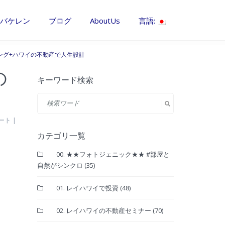
バケレン
ブログ
AboutUs
言語:
ング+ハワイの不動産で人生設計
の
キーワード検索
ポート
|
カテゴリ一覧
00. ★★フォトジェニック★★ #部屋と
自然がシンクロ
(35)
01. レイハワイで投資
(48)
02. レイハワイの不動産セミナー
(70)