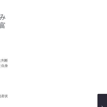
み
富
な判断
ご自身
資産状