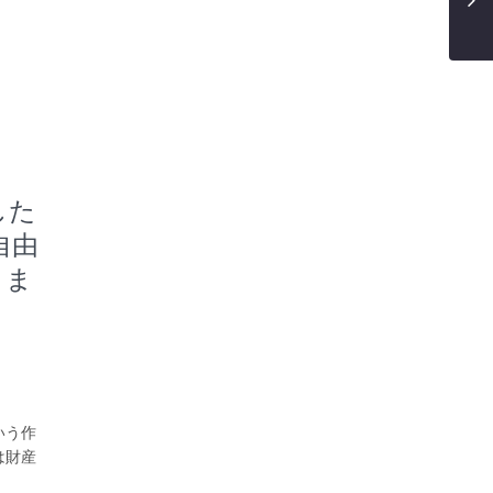
した
自由
りま
いう作
は財産