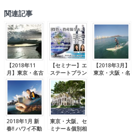
関連記事
【2018年11
【セミナー】エ
【2018年3月】
月】東京・名古
ステートプラン
東京・大阪・名
屋・大阪・和歌
ニング+ハワイ
古屋 ハワイ不
山個別相談会&
の不動産で人生
動産個別相談
セミナー
設計
会 ＋ 不動産
情報交換会 ＆
春ゴルフ！
2018年1月 新
東京・大阪、セ
春!! ハワイ不動
ミナー＆個別相
産個別相談会
談会の予定です