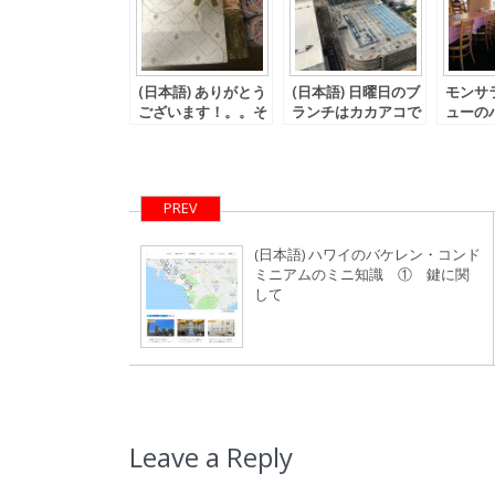
(日本語) ありがとう
(日本語) 日曜日のブ
モンサ
ございます！。。そ
ランチはカカアコで
ューの
して最近食べた冷た
♪
ー(^^)
いもの。
PREV
(日本語) ハワイのバケレン・コンド
ミニアムのミニ知識 ① 鍵に関
して
Leave a Reply