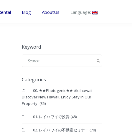
Rental
Blog
AboutUs
Language:
Keyword
Categories
00. ★★Photogenic★★ #leihawaii –
Discover New Hawaii. Enjoy Stay in Our
Property-
(35)
01. レイハワイで投資
(48)
02. レイハワイの不動産セミナー
(70)