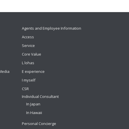
Agents and Employee Information
Access
Service
Core Value
L lohas
 Media
E experience
I myself
CSR
Individual Consultant
In Japan
In Hawaii
Personal Concierge