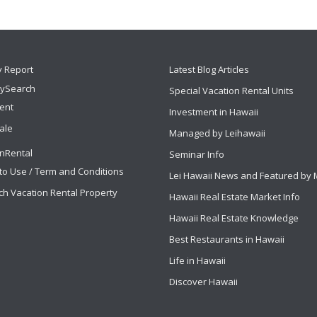
y Report
Latest Blog Articles
tySearch
Special Vacation Rental Units
Rent
Investment in Hawaii
ale
Managed by Leihawaii
nRental
Seminar Info
to Use / Term and Conditions
Lei Hawaii News and Featured by
ch Vacation Rental Property
Hawaii Real Estate Market Info
Hawaii Real Estate Knowledge
Best Restaurants in Hawaii
Life in Hawaii
Discover Hawaii