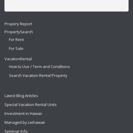
« Sep
Propery Report
PropertySearch
For Rent
For Sale
VacationRental
How to Use / Term and Conditions
Search Vacation Rental Property
Latest Blog Articles
Special Vacation Rental Units
Investment in Hawaii
Managed by Leihawaii
Seminar Info