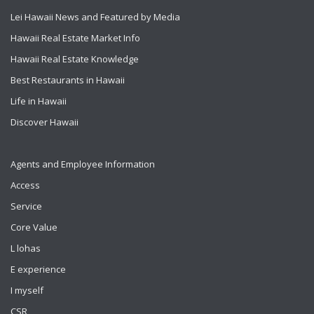
Lei Hawaii News and Featured by Media
Hawaii Real Estate Market Info
Hawaii Real Estate Knowledge
Best Restaurants in Hawaii
Life in Hawaii
Discover Hawaii
Agents and Employee Information
Access
Service
Core Value
L lohas
E experience
I myself
CSR