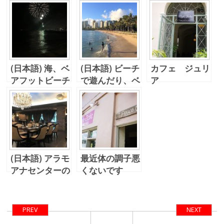
(日本語) 海、ベ
(日本語) ビーチ
カフェ ジュリ
アフットビーチ
で遊んだり、ベ
ア
カフェ、、、そ
アフットカフェ
して花火！
行ったり。。
(日本語) アラモ
最近体の調子悪
アナセンターの
くないです
ビンテージケー
か？ Peace
ブカフェへ。
Cafeで0に戻す
PREV
NEXT