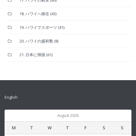
18. ハワイへ移住
(43)
19. ハワイでスポーツ
(41)
20. ハワイの盛和塾
(8)
21. 日本に帰国
(61)
English
August 2026
M
T
W
T
F
S
S