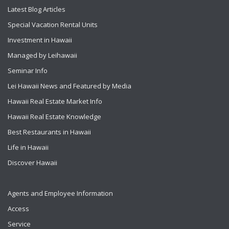
Latest Blog Articles
Special Vacation Rental Units
Investment in Hawaii
Managed by Leihawaii
Seminar Info
Lei Hawaii News and Featured by Media
Hawaii Real Estate Market Info
Hawaii Real Estate Knowledge
Best Restaurants in Hawaii
Life in Hawaii
Discover Hawaii
Agents and Employee Information
Access
Service