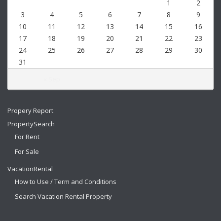
1
2
3
4
5
6
7
8
9
10
11
12
13
14
15
16
17
18
19
20
21
22
23
24
25
26
27
28
29
30
31
« Sep
Propery Report
PropertySearch
For Rent
For Sale
VacationRental
How to Use / Term and Conditions
Search Vacation Rental Property