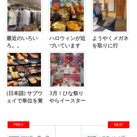
最近のいろい
ハロウィンが近
ようやくメガネ
ろ。。
づいています
を取りに行
(^○^)
く。。
(日本語) サブウ
3月！ひな祭り
ェイで単位を覚
やらイースター
えました(‘ω’)
やら(^○^)
PREV
NEXT