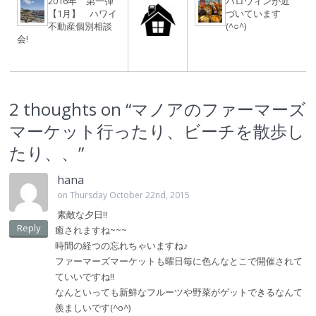
2016年 第一弾
ハロウィンが近
【1月】 ハワイ
づいています
不動産個別相談
(^○^)
会!
2 thoughts on “
マノアのファーマーズ
マーケット行ったり、ビーチを散歩し
たり、、
”
hana
on Thursday October 22nd, 2015
素敵な夕日!!
Reply
癒されますね~~~
時間の経つの忘れちゃいますね♪
ファーマーズマーケットも曜日毎に色んなとこで開催されて
ていいですね!!
なんといっても新鮮なフルーツや野菜がゲットできるなんて
羨ましいです(^о^)