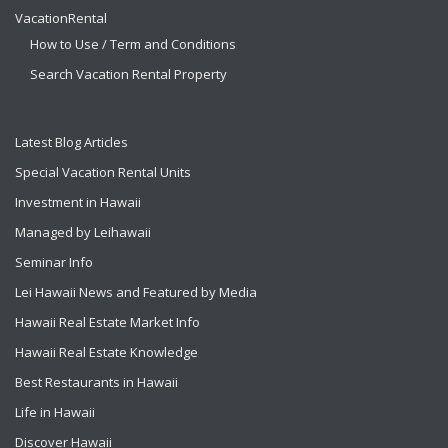
VacationRental
How to Use / Term and Conditions
Search Vacation Rental Property
Latest Blog Articles
Special Vacation Rental Units
Investment in Hawaii
Managed by Leihawaii
Seminar Info
Lei Hawaii News and Featured by Media
Hawaii Real Estate Market Info
Hawaii Real Estate Knowledge
Best Restaurants in Hawaii
Life in Hawaii
Discover Hawaii