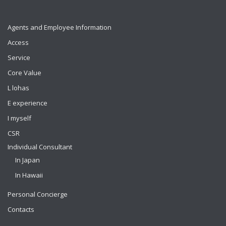
Agents and Employee Information
Access
Service
Core Value
L lohas
E experience
I myself
CSR
Individual Consultant
In Japan
In Hawaii
Personal Concierge
Contacts