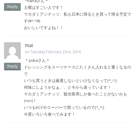
*hanaさん＊
Reply
土曜はすごい人です！
マカダミアンナッツ、私も日本に帰るとき買って帰る予定で
す(#^.^#)
おいしいですよね！！
mai
on Tuesday February 23rd, 2016
＊yukaさん＊
Reply
ドレッシングをスーツケースにたくさん入れると重くなるの
で
いつも買うときは厳選しないといけなくなって(^_^;)
何味にしようかなぁ、、と今から迷っています！
マカダミアンナッツ、観光客用しか食べたことがないかも
(+o+)！
いつもKCCやスーパーで買っているので(^_^;)
今度いろいろ食べてみます！