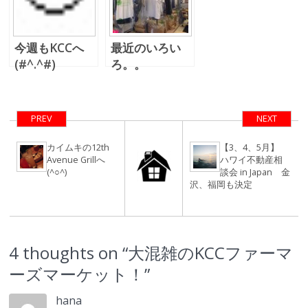
今週もKCCへ
最近のいろい
(#^.^#)
ろ。。
PREV
NEXT
カイムキの12th
【3、4、5月】
Avenue Grillへ
ハワイ不動産相
(^○^)
談会 in Japan 金
沢、福岡も決定
4 thoughts on “
大混雑のKCCファーマ
ーズマーケット！
”
hana