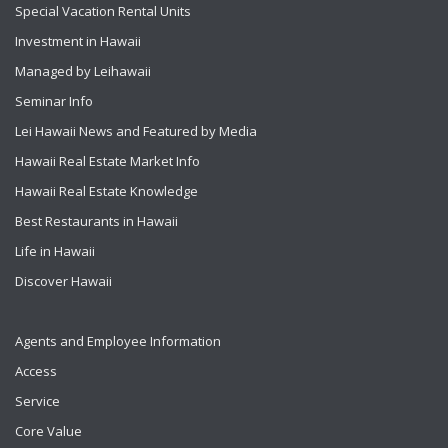
Special Vacation Rental Units
Investment in Hawaii
Managed by Leihawaii
Seminar Info
Lei Hawaii News and Featured by Media
Hawaii Real Estate Market Info
Hawaii Real Estate Knowledge
Best Restaurants in Hawaii
Life in Hawaii
Discover Hawaii
Agents and Employee Information
Access
Service
Core Value