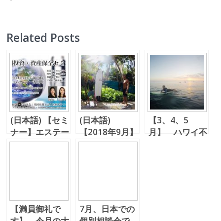
Related Posts
(日本語) 【セミ
(日本語)
【3、4、5
ナー】エステー
【2018年9月】
月】 ハワイ不
トプランニング
東京・北海道・
動産相談会 in
+ハワイの不動
大阪 セミナー
Japan 金沢、
産で人生設計
＆ハワイ不動産
福岡も決定
個別相談会
【満員御礼で
7月、日本での
す】 今月の大
個別相談会で