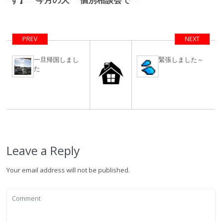
阪・京都・名古
す。
屋・東京の個別
相談会、三重、
PREV
NEXT
長野も
一旦帰国しまし
緊張しました～
た
Leave a Reply
Your email address will not be published.