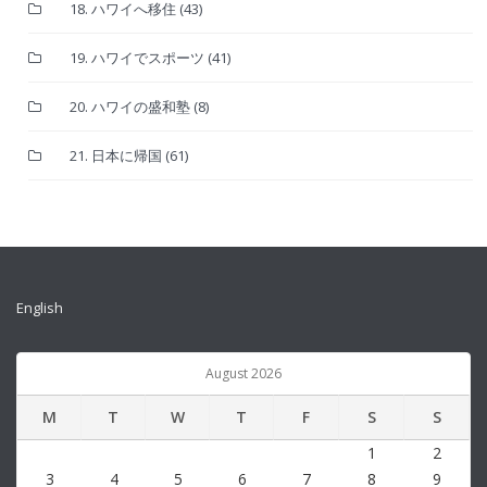
18. ハワイへ移住
(43)
19. ハワイでスポーツ
(41)
20. ハワイの盛和塾
(8)
21. 日本に帰国
(61)
English
August 2026
M
T
W
T
F
S
S
1
2
3
4
5
6
7
8
9