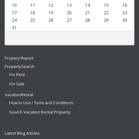
10
11
12
13
14
15
16
17
18
19
20
21
22
23
24
25
26
27
28
29
30
31
« Sep
Propery Report
PropertySearch
For Rent
For Sale
VacationRental
How to Use / Term and Conditions
Search Vacation Rental Property
Latest Blog Articles