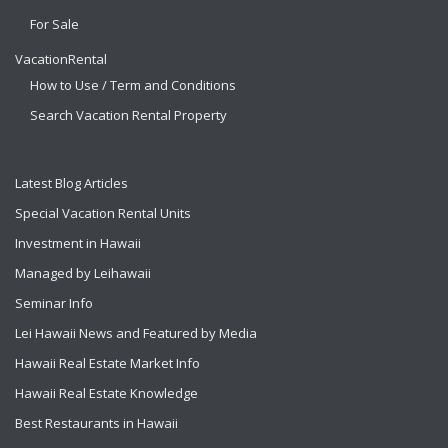
For Sale
VacationRental
How to Use / Term and Conditions
Search Vacation Rental Property
Latest Blog Articles
Special Vacation Rental Units
Investment in Hawaii
Managed by Leihawaii
Seminar Info
Lei Hawaii News and Featured by Media
Hawaii Real Estate Market Info
Hawaii Real Estate Knowledge
Best Restaurants in Hawaii