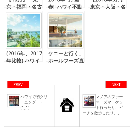
京・福岡・名古
春!! ハワイ不動
東京・大阪・名
屋・大阪 ハワ
産個別相談会
古屋 ハワイ不
イ不動産個別相
＋ゴルフ＆ゆる
動産個別相談
談会
い集まり
会 ＋ 不動産
情報交換会 ＆
春ゴルフ！
(2016年、2017
ケニーと行く、
年比較) ハワイ
ホールフーズ直
の外国人不動産
結アエオ 紹介
購入者割合とセ
パーティー
ールスボリュー
PREV
NEXT
ム
ハワイで初クリ
マノアのファー
ーニング・・
マーズマーケッ
(^_^.)
ト行ったり、ビ
ーチを散歩したり、、