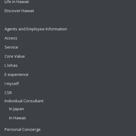
Life in Hawaii
Discover Hawaii
Agents and Employee Information
Access
Service
Core Value
L lohas
E experience
I myself
CSR
Individual Consultant
In Japan
In Hawaii
Personal Concierge