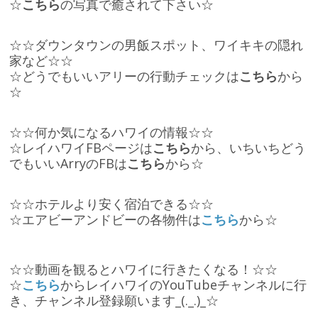
☆
こちら
の写真で癒されて下さい☆
☆☆ダウンタウンの男飯スポット、
ワイキキの隠れ
家など☆☆
☆どうでもいいアリーの行動チェックは
こちら
から
☆
☆☆何か気になるハワイの情報☆☆
☆レイハワイFBページは
こちら
から、いちいちどう
でもいいArryのFBは
こちら
から☆
☆☆ホテルより安く宿泊できる☆☆
☆エアビーアンドビーの各物件は
こちら
から☆
☆☆動画を観るとハワイに行きたくなる！☆☆
☆
こちら
からレイハワイのYouTubeチャンネルに行
き、チャンネル登録願います_(._.)_☆