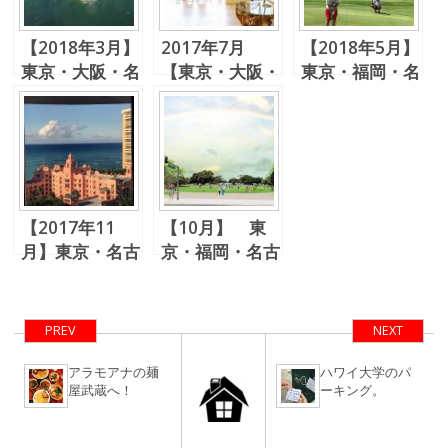
【2018年3月】
2017年7月
【2018年5月】
東京・大阪・名
【東京・大阪・
東京・福岡・名
古屋 ハワイ不
金沢・名古屋】
古屋・大阪 ハ
動産個別相談
ハワイ不動産相
ワイ不動産説明
会 ＋ 不動産
談会＆ゆるい集
会
情報交換会 ＆
まり
春ゴルフ！
【2017年11
【10月】 東
月】東京・名古
京・福岡・名古
屋・大阪 ハワ
屋・大阪 ハワ
イ不動産個別相
イ不動産個別相
談会開催！
談会
PREV
NEXT
アラモアナの麺
ハワイ大学のパ
屋武蔵へ！
ーキング。