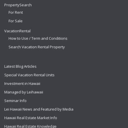
PropertySearch
For Rent
For Sale
VacationRental
How to Use / Term and Conditions
Search Vacation Rental Property
Latest Blog Articles
Special Vacation Rental Units
Investment in Hawaii
Managed by Leihawaii
Seminar Info
Lei Hawaii News and Featured by Media
Hawaii Real Estate Market Info
Hawaii Real Estate Knowledge