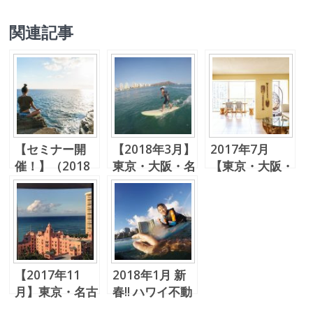
関連記事
【セミナー開
【2018年3月】
2017年7月
催！】（2018
東京・大阪・名
【東京・大阪・
年7月）東京・
古屋 ハワイ不
金沢・名古屋】
名古屋・大阪
動産個別相談
ハワイ不動産相
ハワイ不動産説
会 ＋ 不動産
談会＆ゆるい集
明会
情報交換会 ＆
まり
春ゴルフ！
【2017年11
2018年1月 新
月】東京・名古
春!! ハワイ不動
屋・大阪 ハワ
産個別相談会