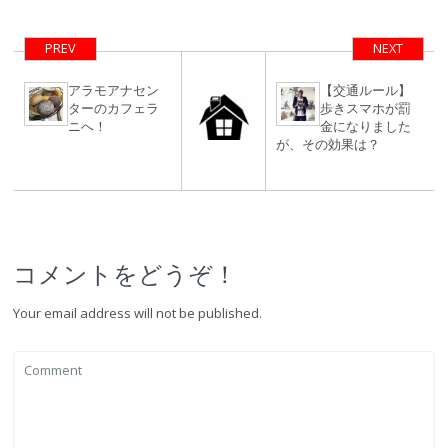
イ不動産個別相
＋ゴルフ＆ゆる
談会開催！
い集まり
PREV
NEXT
アラモアナセン
【交通ルール】
ターのカフェラ
歩きスマホが罰
ニへ！
金になりました
が、その効果は？
コメントをどうぞ！
Your email address will not be published.