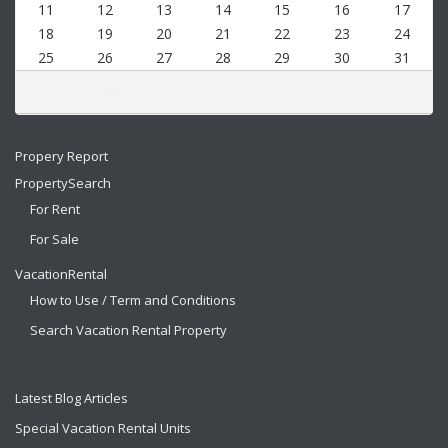
11
12
13
14
15
16
17
18
19
20
21
22
23
24
25
26
27
28
29
30
31
« Sep
Propery Report
PropertySearch
For Rent
For Sale
VacationRental
How to Use / Term and Conditions
Search Vacation Rental Property
Latest Blog Articles
Special Vacation Rental Units