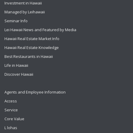
Investment in Hawaii
Managed by Leihawaii
Seminar Info
Lei Hawaii News and Featured by Media
Hawaii Real Estate Market Info
Hawaii Real Estate Knowledge
Best Restaurants in Hawaii
Life in Hawaii
Discover Hawaii
Agents and Employee Information
Access
Service
Core Value
L lohas