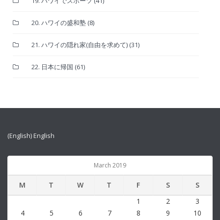
19. ハワイでスポーツ
(41)
20. ハワイの盛和塾
(8)
21. ハワイの隠れ家(自由を求めて)
(31)
22. 日本に帰国
(61)
(English) English
March 2019
M
T
W
T
F
S
S
1
2
3
4
5
6
7
8
9
10