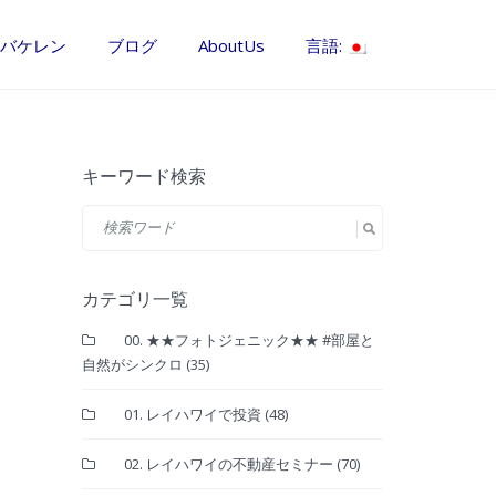
バケレン
ブログ
AboutUs
言語:
キーワード検索
カテゴリ一覧
00. ★★フォトジェニック★★ #部屋と
自然がシンクロ
(35)
01. レイハワイで投資
(48)
02. レイハワイの不動産セミナー
(70)