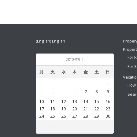
(English) English
Proper
Proper
For 
2018年9月
For S
月
火
水
木
金
土
日
Vacatio
1
2
How 
7
8
9
3
4
5
6
Sear
10
11
12
13
14
15
16
17
18
19
20
21
22
23
24
25
26
27
28
29
30
« 8月