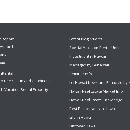
y Report
Latest Blog Articles
tySearch
Special Vacation Rental Units
Rent
Investment in Hawaii
ale
Managed by Leihawaii
nRental
Seminar Info
to Use / Term and Conditions
Lei Hawaii News and Featured by
ch Vacation Rental Property
Hawaii Real Estate Market Info
Hawaii Real Estate Knowledge
Best Restaurants in Hawaii
Life in Hawaii
Discover Hawaii