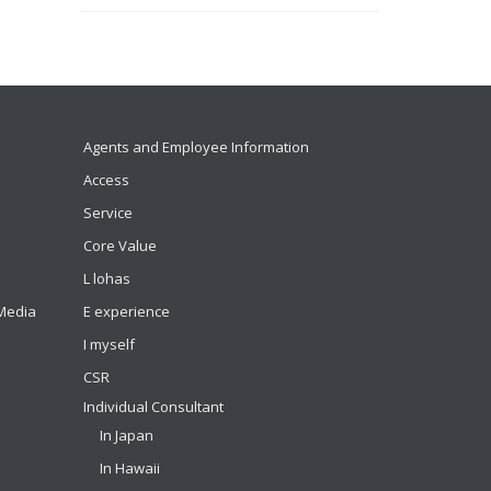
Agents and Employee Information
Access
Service
Core Value
L lohas
 Media
E experience
I myself
CSR
Individual Consultant
In Japan
In Hawaii